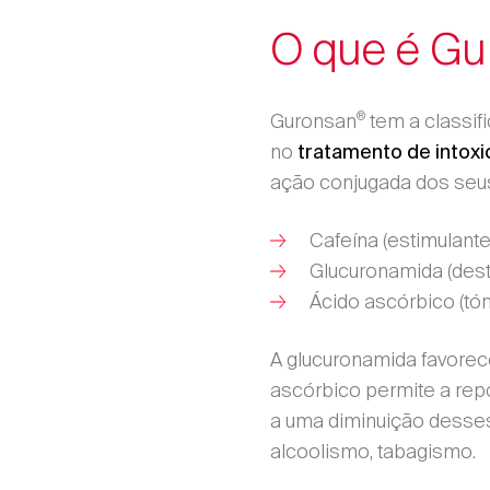
O que é Gu
Escolher Dis
Enc
®
Guronsan
tem a classif
no
tratamento de intox
ação conjugada dos seus 
Cafeína (estimulante
Glucuronamida (dest
Ácido ascórbico (tón
A glucuronamida favore
ascórbico permite a rep
a uma diminuição desses
alcoolismo, tabagismo.