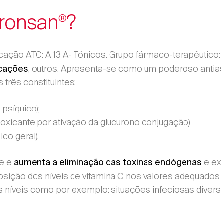
ronsan
?
®
trito ...
ontrar local de venda
icação ATC: A 13 A- Tónicos. Grupo fármaco-terapêuti
, outros. Apresenta-se como um poderoso antias
icações
três constituintes:
Encontrar local de venda
 psíquico);
oxicante por ativação da glucurono conjugação)
ico geral).
ce e
e ex
aumenta a eliminação das toxinas endógenas
osição dos níveis de vitamina C nos valores adequado
 níveis como por exemplo: situações infeciosas diversa