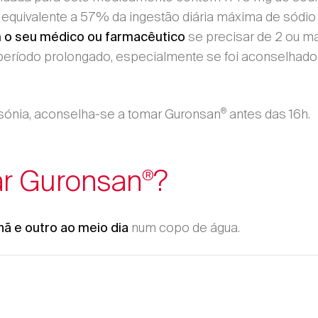
 é equivalente a 57% da ingestão diária máxima de sód
se precisar de 2 ou m
 o seu médico ou farmacêutico
período prolongado, especialmente se foi aconselhado
®
insónia, aconselha-se a tomar Guronsan
antes das 16h.
r Guronsan
?
®
num copo de água.
ã e outro ao meio dia