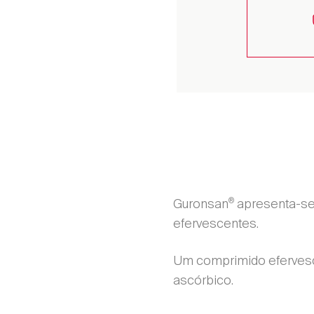
®
Guronsan
apresenta-se
efervescentes.
Um comprimido efervesc
ascórbico.