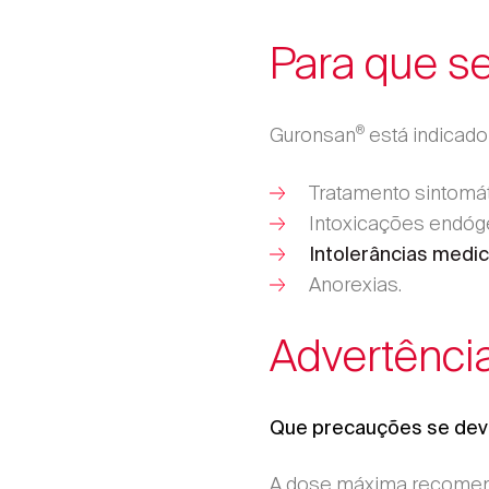
Para que s
®
Guronsan
está indicado
Tratamento sintomá
Intoxicações endóge
Intolerâncias med
Anorexias.
Advertênci
Que precauções se dev
A dose máxima recomend