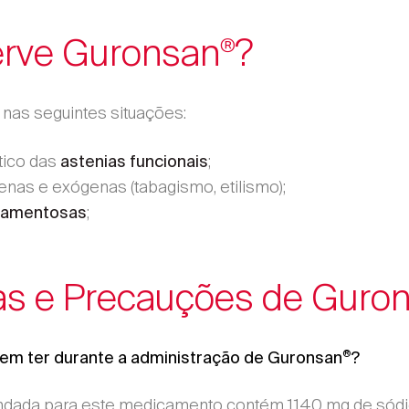
erve Guronsan
?
®
 nas seguintes situações:
tico das
;
astenias funcionais
nas e exógenas (tabagismo, etilismo);
;
icamentosas
as e Precauções de Guro
®
em ter durante a administração de Guronsan
?
ada para este medicamento contém 1140 mg de sódio