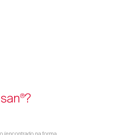
nsan
?
®
 (encontrado na forma