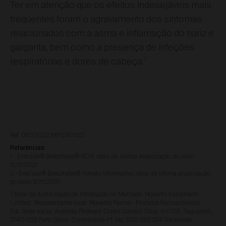
Ter em atenção que os efeitos indesejáveis mais
frequentes foram o agravamento dos sintomas
relacionados com a asma e inflamação do nariz e
garganta, bem como a presença de infeções
1
respiratórias e dores de cabeça.
Ref. 060.2022 MP03/2022
Referências:
1 - Enerzair® Breezhaler® RCM, data da última atualização do texto
12/11/2021
2 - Enerzair® Breezhaler® Folheto Informativo, data da última atualização
do texto 12/11/2021
Titular de Autorização de Introdução no Mercado: Novartis Europharm
Limited. Representante local: Novartis Farma - Produtos Farmacêuticos
S.A. Sede social: Avenida Professor Doutor Cavaco Silva, n.o 10E, Taguspark,
2740-255 Porto Salvo. Contribuinte PT No. 500 063 524 Sociedade