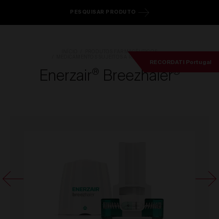
PESQUISAR PRODUTO
INÍCIO
PRODUTOS FARMACÊUTICOS
MEDICAMENTOS SUJEITOS A RECEITA MÉDICA
RECORDATI Portugal
Enerzair
Breezhaler
®
®