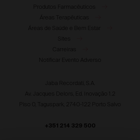
Produtos Farmacêuticos
Áreas Terapêuticas
Áreas de Saúde e Bem Estar
Sites
Carreiras
®
®
Notificar Evento Adverso
®
®
®
Jaba Recordati, S.A.
®
Av. Jacques Delors, Ed. Inovação 1.2
Piso 0, Taguspark, 2740-122 Porto Salvo
®
®
+351 214 329 500
®