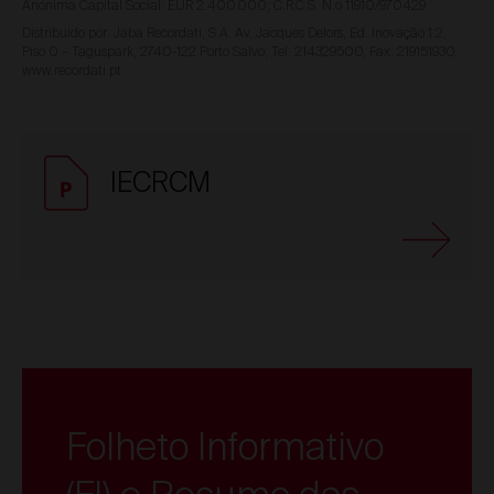
Anónima Capital Social: EUR 2.400.000; C.R.C.S. N.o 11910/970429
Distribuído por: Jaba Recordati, S.A. Av. Jacques Delors, Ed. Inovação 1.2,
Piso 0 – Taguspark, 2740-122 Porto Salvo, Tel. 214329500, Fax: 219151930,
www.recordati.pt
IECRCM
Folheto Informativo