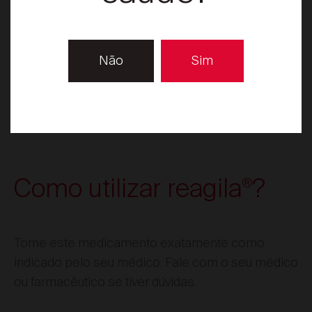
cerebral;
Escolher Distrito
Os doentes
ou os doentes com
diabéticos
Não
Sim
fatores de risco para a diabetes devem ser
Encontrar local de venda
monitorizados quanto aos níveis séricos de
glucose.
Como utilizar reagila
?
®
Tome este medicamento exatamente como
indicado pelo seu médico. Fale com o seu médico
ou farmacêutico se tiver dúvidas.