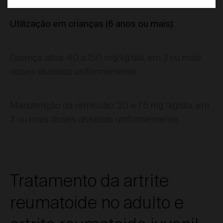
Utilização em crianças (6 anos ou mais):
Doença ativa: 40 a 150 mg/kg/dia, em 3 ou mais
doses divididas uniformemente.
Manutenção da remissão: 20 a 75 mg /kg/dia, em
3 ou mais doses divididas uniformemente.
Tratamento da artrite
reumatoide no adulto e