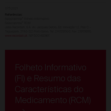
075.2021
Referências:
Salazopirina
Folheto Informativo.
®
Salazopirina
RCM
®
Jaba Recordati, S.A. Av. Jacques Delors, Ed. Inovação 1.2, Piso 0 –
Taguspark, 2740-122 Porto Salvo, Tel. 214329500, Fax: 219151930,
www.recordati.pt
, NIF.500492867.
Folheto Informativo
(FI) e Resumo das
Características do
Medicamento (RCM)