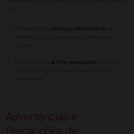
A terapêutica com Salazopirina EN
está indicada
no:
Tratamento de
do
doenças inflamatórias
intestino (ex: colite ulcerosa, doença de
Crohn).
Tratamento da
no adulto,
artrite reumatoide
artrite reumatoide juvenil pauciarticular e
poliarticular.
Advertências e
Precauções de