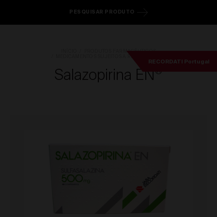
PESQUISAR PRODUTO
INÍCIO
PRODUTOS FARMACÊUTICOS
MEDICAMENTOS SUJEITOS A RECEITA MÉDICA
RECORDATI Portugal
Salazopirina EN
®