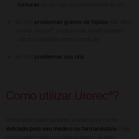
ao pôr-se repentinamente de pé;
tonturas
Se tem
não deve
problemas graves de fígado
®
tomar Urorec
, porque este medicamento
não foi estudado nesta condição;
Se tem
.
problemas nos rins
Como utilizar Urorec
?
®
Tome este medicamento exatamente como
. Fale
indicado pelo seu médico ou farmacêutico
com o seu médico ou farmacêutico se tiver