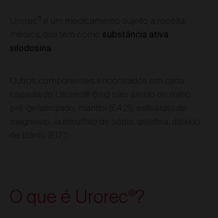
®
Urorec
é um medicamento sujeito a receita
médica, que tem como
substância ativa
.
silodosina
Outros componentes encontrados em cada
cápsula de Urorec® 8mg são: amido de milho
pré-gelatinizado, manitol (E421), estearato de
magnésio, laurilsulfato de sódio, gelatina, dióxido
de titânio (E171).
O que é Urorec
?
®