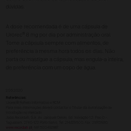
dúvidas.
A dose recomendada é de uma cápsula de
®
Urorec
8 mg por dia por administração oral.
Tome a cápsula sempre com alimentos, de
preferência à mesma hora todos os dias. Não
parta ou mastigue a cápsula, mas engula-a inteira,
de preferência com um copo de água.
205.2020
Referências:
Urorec® Folheto Informativo e RCM
Para mais informações deverá contactar o Titular da Autorização de
Introdução no mercado.
Jaba Recordati, S.A. Av. Jacques Delors, Ed. Inovação 1.2, Piso 0 –
Taguspark, 2740-122 Porto Salvo, Tel. 214329500, Fax: 219151930,
www.recordati.pt
, NIF.500492867.